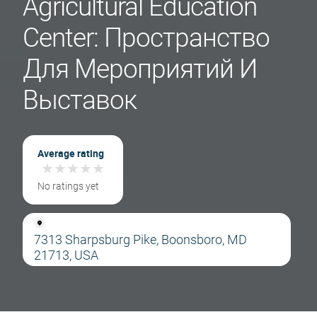
Agricultural Education
Center: Пространство
Для Мероприятий И
Выставок
Average rating
★
★
★
★
★
★
★
★
★
★
No ratings yet
7313 Sharpsburg Pike, Boonsboro, MD
21713, USA