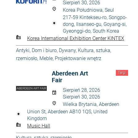
Sierpień 30, 2026
Korea Południowa, Seul
217-59 Kintekseu-ro, Songpo-
dong, Ilsanseo-gu, Goyang-si,
Gyeonggi-do, South Korea
Korea International Exhibition Center KINTEX
Antyki
,
Dom i biuro
,
Dywany
,
Kultura, sztuka,
rzemiosło
,
Meble
,
Projektowanie wnętrz
Aberdeen Art
Targi
Fair
Sierpień 28, 2026
Sierpień 30, 2026
Wielka Brytania, Aberdeen
Union St, Aberdeen AB10 1QS, United
Kingdom
Music Hall
Kultura, sztuka, rzemiosło