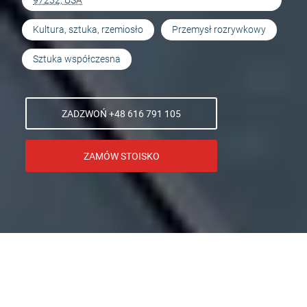
97232, USA
Kultura, sztuka, rzemiosło
Przemysł rozrywkowy
Sztuka współczesna
ZADZWOŃ +48 616 791 105
ZAMÓW STOISKO