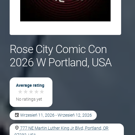
Rose City Comic Con
2026 W Portland, USA
Average rating
★
★
★
★
★
★
★
★
★
★
No ratings yet
Wrzesień 11, 2026 - Wrzesień 12, 2026
777 NE Martin Luther King Jr Blvd, Portland, OR