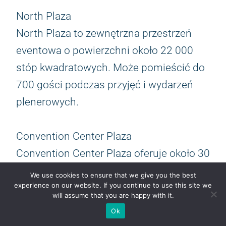
North Plaza
North Plaza to zewnętrzna przestrzeń
eventowa o powierzchni około 22 000
stóp kwadratowych. Może pomieścić do
700 gości podczas przyjęć i wydarzeń
plenerowych.
Convention Center Plaza
Convention Center Plaza oferuje około 30
000 stóp kwadratowych powierzchni.
We use cookies to ensure that we give you the best
experience on our website. If you continue to use this site we
Podczas przyjęć może pomieścić około
will assume that you are happy with it.
1200 osób. To dobre miejsce na
Ok
spotkania na świeżym powietrzu, strefy