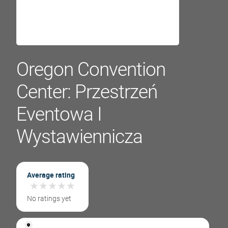
Oregon Convention
Center: Przestrzeń
Eventowa I
Wystawiennicza
Average rating
★
★
★
★
★
★
★
★
★
★
No ratings yet