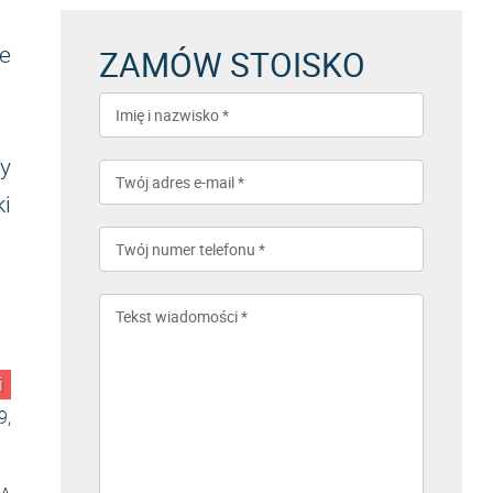
ZAMÓW STOISKO
le
y
ki
i
9,