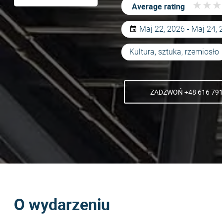
★
★
★
★
★
★
Average rating
Maj 22, 2026 - Maj 24,
Kultura, sztuka, rzemiosło
ZADZWOŃ +48 616 791
O wydarzeniu