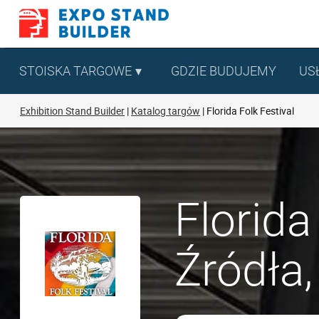
Skip
to
content
STOISKA TARGOWE
GDZIE BUDUJEMY
US
Exhibition Stand Builder
Katalog targów
Florida Folk Festival
Florida
Źródła