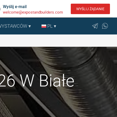
Wyślij e-mail
WYŚLIJ ŻĄDANIE
welcome@expostandbuilders.com
 WYSTAWCÓW
PL
026 W Białe