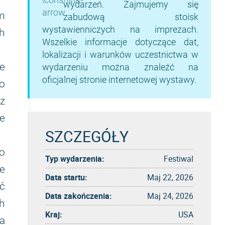
wydarzeń. Zajmujemy się
m
zabudową stoisk
wystawienniczych na imprezach.
h
Wszelkie informacje dotyczące dat,
lokalizacji i warunków uczestnictwa w
re
wydarzeniu można znaleźć na
oficjalnej stronie internetowej wystawy.
o
 z
e
SZCZEGÓŁY
o
Typ wydarzenia:
Festiwal
e
Data startu:
Maj 22, 2026
ć
Data zakończenia:
Maj 24, 2026
ch
Kraj:
USA
a