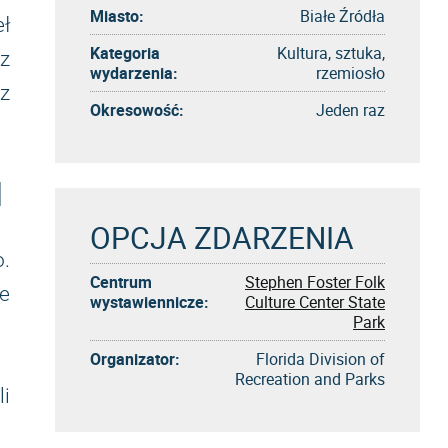
Miasto:
Białe Źródła
eł
Kategoria
Kultura, sztuka,
 z
wydarzenia:
rzemiosło
 z
Okresowość:
Jeden raz
l
OPCJA ZDARZENIA
o.
Centrum
Stephen Foster Folk
że
wystawiennicze:
Culture Center State
Park
Organizator:
Florida Division of
Recreation and Parks
li