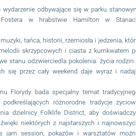
e wydarzenie odbywające się w parku stanowy
a Fostera w hrabstwie Hamilton w Stanac
zyki, tańca, historii, rzemiosła i jedzenia, któ
 melodii skrzypcowych i ciasta z kumkwatem p
e stanu odzwierciedla pokolenia. życia rodzin
h się przez cały weekend daje wyraz i nadaj
nu Florydy bada specjalny temat tradycyjneg
 podkreślających różnorodne tradycje życiow
 dzielnicy Folklife District, aby doświadczy
dźwięki niektórych z najstarszych i najnowszy
zas jam session, pokazów i warsztatów możn