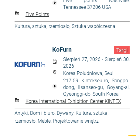
Five points Nashville,
Tennessee 37206 USA
Five Points
Kultura, sztuka, rzemiosło
,
Sztuka współczesna
KoFurn
Targi
Sierpień 27, 2026 - Sierpień 30,
2026
Korea Południowa, Seul
217-59 Kintekseu-ro, Songpo-
dong, Ilsanseo-gu, Goyang-si,
Gyeonggi-do, South Korea
Korea International Exhibition Center KINTEX
Antyki
,
Dom i biuro
,
Dywany
,
Kultura, sztuka,
rzemiosło
,
Meble
,
Projektowanie wnętrz