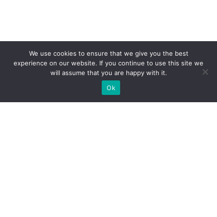
We use cookies to ensure that we give you the best
experience on our website. If you continue to use this site we
will assume that you are happy with it.
Ok
Jakie rodzaje stoisk targowych
możemy zaoferować