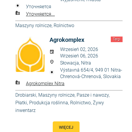
Уточняется
Уточняется...
Maszyny rolnicze
,
Rolnictwo
Agrokomplex
Targi
Wrzesień 02, 2026
Wrzesień 06, 2026
Słowacja, Nitra
Výstavná 654/4, 949 01 Nitra-
Chrenová-Chrenová, Slovakia
Agrokomplex Nitra
Drobiarski
,
Maszyny rolnicze
,
Pasze i nawozy
,
Płatki
,
Produkcja roślinna
,
Rolnictwo
,
Żywy
inwentarz
WIĘCEJ