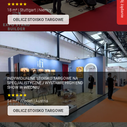
Wyślij żądanie
★★★★★
18 m² | Stuttgart | Niemcy
OBLICZ STOISKO TARGOWE
INDYWIDUALNE STOISKO TARGOWE NA
SPECJALISTYCZNEJ WYSTAWIE HIGH END
SHOW W WIEDNIU
★★★★★
54 m² | Wiedeń | Austria
OBLICZ STOISKO TARGOWE