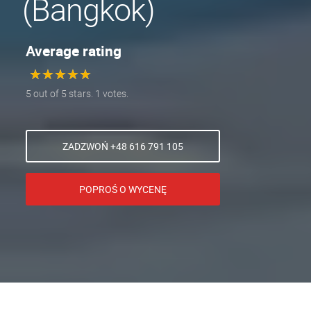
(Bangkok)
Average rating
★
★
★
★
★
★
★
★
★
★
5 out of 5 stars. 1 votes.
ZADZWOŃ +48 616 791 105
POPROŚ O WYCENĘ