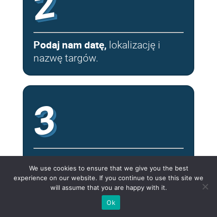
2
Podaj nam datę,
lokalizację i
nazwę targów.
3
Prześlij nam projekt stoiska.
.
We use cookies to ensure that we give you the best
Jeśli nie jest on dostępny, opisz
experience on our website. If you continue to use this site we
krótko swoje wymagania — typ i
will assume that you are happy with it.
rozmiar.
Ok