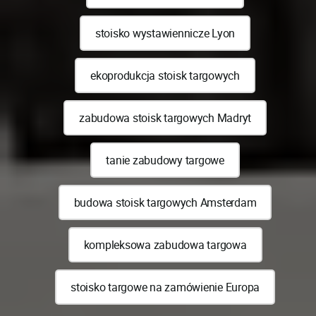
stoisko wystawiennicze Lyon
ekoprodukcja stoisk targowych
zabudowa stoisk targowych Madryt
tanie zabudowy targowe
budowa stoisk targowych Amsterdam
kompleksowa zabudowa targowa
stoisko targowe na zamówienie Europa