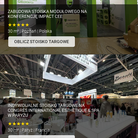
ZABUDOWA STOISKA MODUŁOWEGO NA
KONFERENCJĘ IMPACT CEE
★★★★★
30 m² | Poznań | Polska
OBLICZ STOISKO TARGOWE
INDYWIDUALNE STOISKO TARGOWE NA
CONGRÈS INTERNATIONAL ESTHÉTIQUE & SPA
W PARYŻU
★★★★★
30 m² | Paryż | Francja