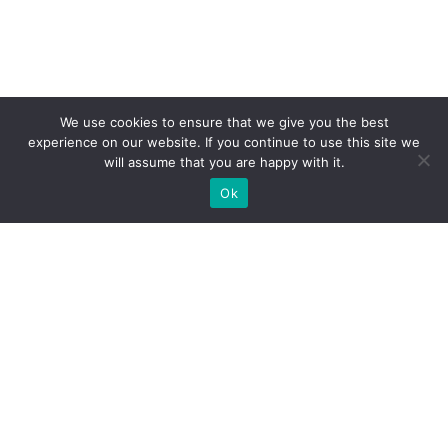
We use cookies to ensure that we give you the best
experience on our website. If you continue to use this site we
will assume that you are happy with it.
Ok
Jakie rodzaje stoisk targowych
możemy zaoferować