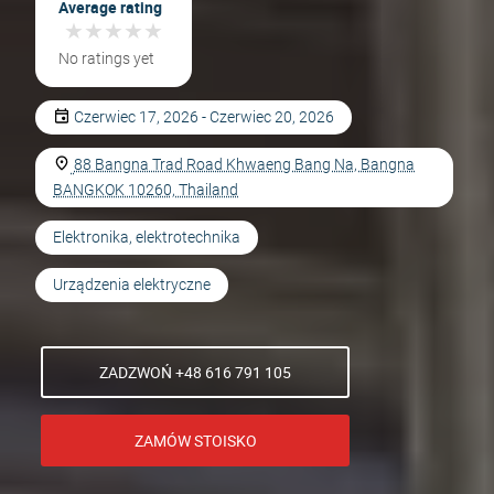
Average rating
★
★
★
★
★
★
★
★
★
★
No ratings yet
Czerwiec 17, 2026 - Czerwiec 20, 2026
88 Bangna Trad Road Khwaeng Bang Na, Bangna
BANGKOK 10260, Thailand
Elektronika, elektrotechnika
Urządzenia elektryczne
ZADZWOŃ +48 616 791 105
ZAMÓW STOISKO