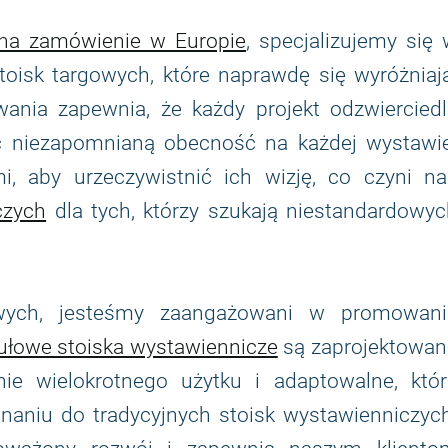
 na zamówienie w Europie
, specjalizujemy się
toisk targowych, które naprawdę się wyróżniaj
ania zapewnia, że każdy projekt odzwierciedl
ząc niezapomnianą obecność na każdej wystawie
i, aby urzeczywistnić ich wizję, co czyni na
czych
dla tych, którzy szukają niestandardowyc
owych, jesteśmy zaangażowani w promowani
łowe stoiska wystawiennicze
są zaprojektowan
ie wielokrotnego użytku i adaptowalne, któr
aniu do tradycyjnych stoisk wystawienniczych