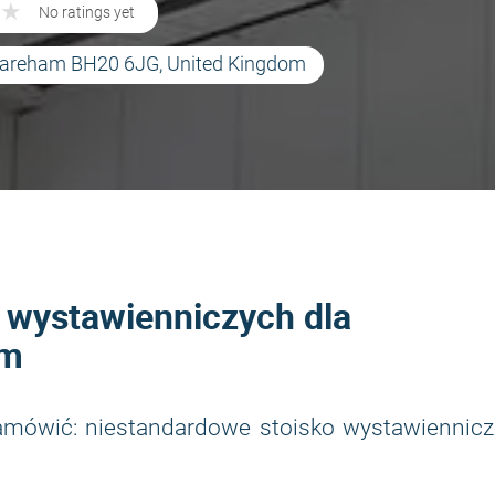
★
★
No ratings yet
 Wareham BH20 6JG, United Kingdom
k wystawienniczych dla
um
zamówić: niestandardowe stoisko wystawiennicz