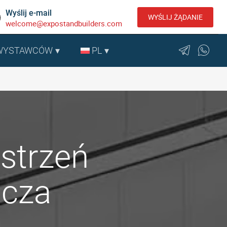
Wyślij e-mail
WYŚLIJ ŻĄDANIE
welcome@expostandbuilders.com
 WYSTAWCÓW
PL
strzeń
icza