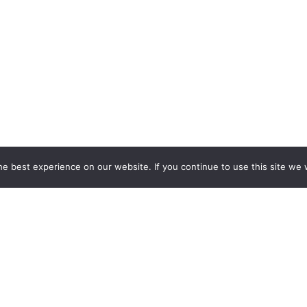
e best experience on our website. If you continue to use this site we w
 STOISK WYSTAWIENNICZYCH