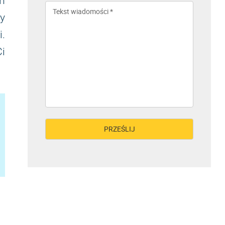
m
y
.
Ci