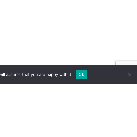
ill assume that you are happy with it.
Ok
 NA ZAMÓWIENIE DLA