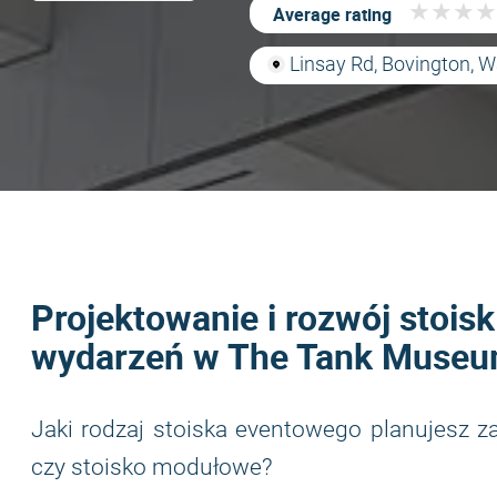
★
★
★
★
★
★
★
★
Average rating
Linsay Rd, Bovington,
Projektowanie i rozwój stois
wydarzeń w The Tank Muse
Jaki rodzaj stoiska eventowego planujesz 
czy stoisko modułowe?