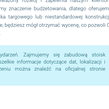
noważony rozwój i zapewnia naszym kliento
my znaczenie budżetowania, dlatego oferujem
a targowego lub niestandardowej konstrukcji
ie, będziesz mógł otrzymać wycenę, co pozwoli 
.
ydarzeń. Zajmujemy się zabudową stoisk
lkie informacje dotyczące dat, lokalizacji i
niu można znaleźć na oficjalnej stronie