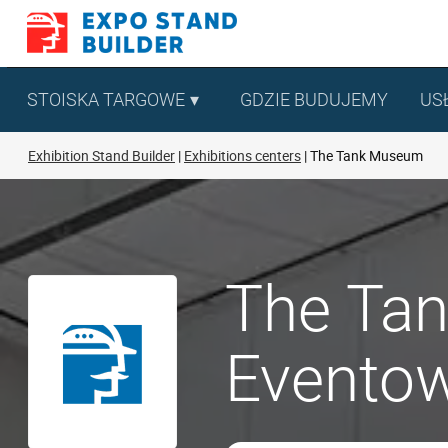
Skip
to
content
STOISKA TARGOWE
GDZIE BUDUJEMY
US
Exhibition Stand Builder
Exhibitions centers
The Tank Museum
The Tan
Eventow