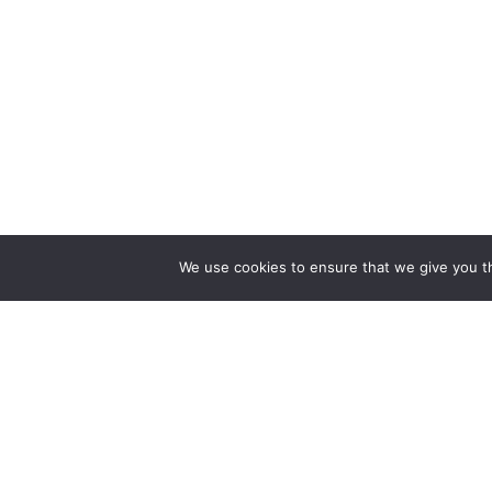
We use cookies to ensure that we give you th
ZAPEWNIAMY BUDOWĘ