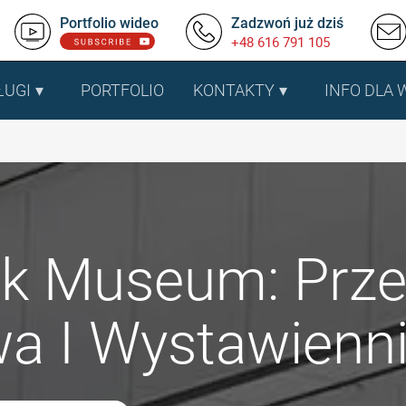
Portfolio wideo
Zadzwoń już dziś
+48 616 791 105
ŁUGI
PORTFOLIO
KONTAKTY
INFO DLA
k Museum: Prze
a I Wystawienn