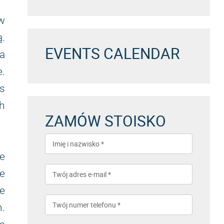
 w
ą.
EVENTS CALENDAR
a
.
s
h
ZAMÓW STOISKO
e
e
e
.