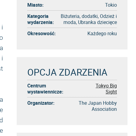
Miasto:
Tokio
Kategoria
Biżuteria, dodatki, Odzież i
wydarzenia:
moda, Ubranka dziecięce
i
Okresowość:
Każdego roku
o
na
i
t
OPCJA ZDARZENIA
Centrum
Tokyo Big
wystawiennicze:
Sight
a
Organizator:
The Japan Hobby
Association
e
od
e