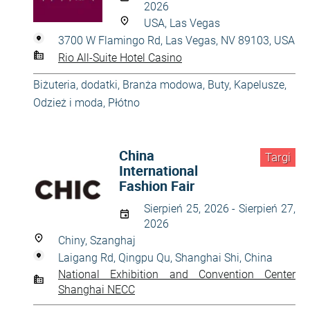
2026
USA, Las Vegas
3700 W Flamingo Rd, Las Vegas, NV 89103, USA
Rio All-Suite Hotel Casino
Biżuteria, dodatki
,
Branża modowa
,
Buty
,
Kapelusze
,
Odzież i moda
,
Płótno
China
Targi
International
Fashion Fair
Sierpień 25, 2026 - Sierpień 27,
2026
Chiny, Szanghaj
Laigang Rd, Qingpu Qu, Shanghai Shi, China
National Exhibition and Convention Center
Shanghai NECC