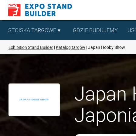
Skip
to
content
STOISKA TARGOWE
GDZIE BUDUJEMY
US
Exhibition Stand Builder
Katalog targów
Japan Hobby Show
Japan 
Japoni