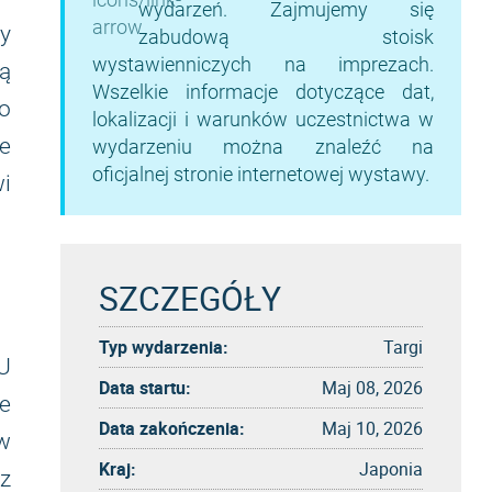
wydarzeń. Zajmujemy się
y
zabudową stoisk
wystawienniczych na imprezach.
ją
Wszelkie informacje dotyczące dat,
o
lokalizacji i warunków uczestnictwa w
e
wydarzeniu można znaleźć na
oficjalnej stronie internetowej wystawy.
i
SZCZEGÓŁY
Typ wydarzenia:
Targi
U
Data startu:
Maj 08, 2026
e
Data zakończenia:
Maj 10, 2026
w
Kraj:
Japonia
z