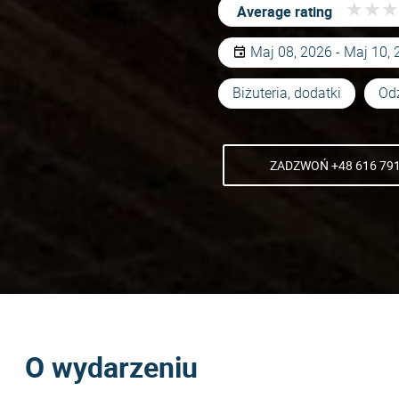
★
★
★
★
★
★
Average rating
Maj 08, 2026 - Maj 10,
Biżuteria, dodatki
Od
ZADZWOŃ +48 616 791
O wydarzeniu