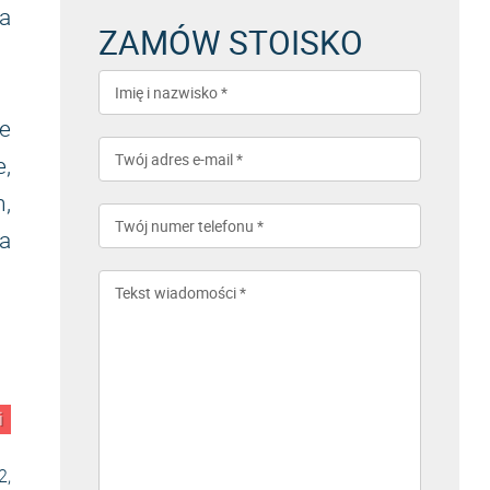
a
ZAMÓW STOISKO
e
e,
,
ja
i
2,