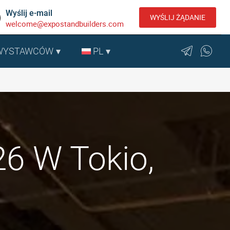
Wyślij e-mail
WYŚLIJ ŻĄDANIE
welcome@expostandbuilders.com
 WYSTAWCÓW
PL
6 W Tokio,