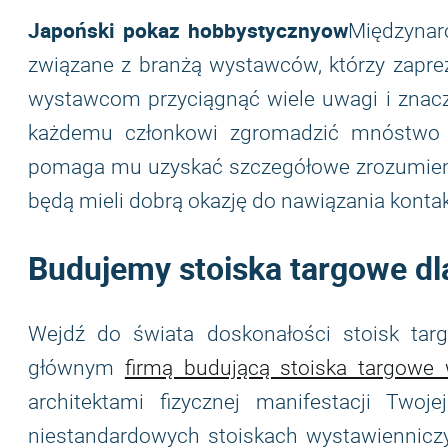
Japoński pokaz hobbystyczny
ow
Międzynar
związane z branżą wystawców, którzy zaprez
wystawcom przyciągnąć wiele uwagi i znacz
każdemu członkowi zgromadzić mnóstwo in
pomaga mu uzyskać szczegółowe zrozumienie
będą mieli dobrą okazję do nawiązania kontak
Budujemy stoiska targowe d
Wejdź do świata doskonałości stoisk t
głównym
firmą budującą stoiska targowe
architektami fizycznej manifestacji Two
niestandardowych stoiskach wystawiennicz