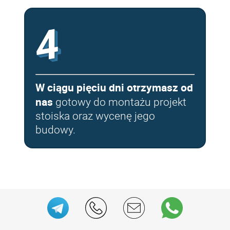
4
W ciągu pięciu dni otrzymasz od
nas
gotowy do montażu projekt
stoiska oraz wycenę jego
budowy.