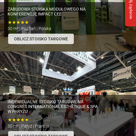
Wyślij żądanie
ZABUDOWA STOISKA MODUŁOWEGO NA
KONFERENCJĘ IMPACT CEE
★★★★★
30 m² | Poznań | Polska
OBLICZ STOISKO TARGOWE
INDYWIDUALNE STOISKO TARGOWE NA
CONGRÈS INTERNATIONAL ESTHÉTIQUE & SPA
W PARYŻU
★★★★★
30 m² | Paryż | Francja