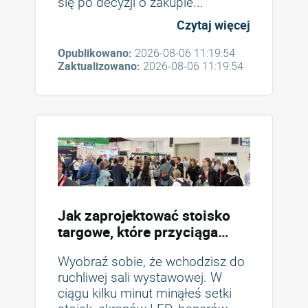
się po decyzji o zakupie...
Czytaj więcej
Opublikowano:
2026-08-06 11:19:54
Zaktualizowano:
2026-08-06 11:19:54
Jak zaprojektować stoisko
targowe, które przyciąga
odwiedzających i przyczynia
Wyobraź sobie, że wchodzisz do
się do zwiększenia konwersji
ruchliwej sali wystawowej. W
ciągu kilku minut minąłeś setki