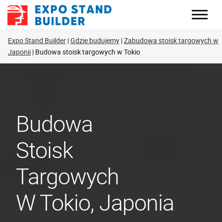
Skip
to
content
Expo Stand Builder
Gdzie budujemy
Zabudowa stoisk targowych w
Japonii
Budowa stoisk targowych w Tokio
Budowa
Stoisk
Targowych
W Tokio, Japonia