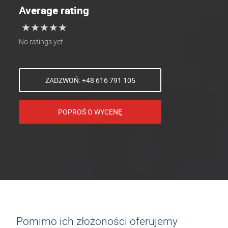
Average rating
★
★
★
★
★
★
★
★
★
★
No ratings yet
ZADZWOŃ: +48 616 791 105
POPROŚ O WYCENĘ
Pomimo ich złożoności oferujemy