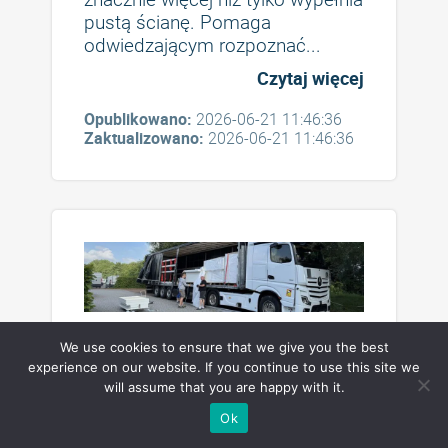
pustą ścianę. Pomaga
odwiedzającym rozpoznać...
Czytaj więcej
Opublikowano:
2026-06-21 11:46:36
Zaktualizowano:
2026-06-21 11:46:36
We use cookies to ensure that we give you the best
Wysyłka na targi: jak uniknąć
experience on our website. If you continue to use this site we
opóźnień, uszkodzeń i
will assume that you are happy with it.
nieprzewidzianych kosztów
Ok
Wszystko wydaje się pod
kontrolą — dopóki stoisko nie