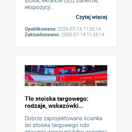
stoisk, ekranów LED, banerów,
ekspozycji...
Czytaj więcej
Opublikowano:
2026-07-14 11:26:14
Zaktualizowano:
2026-07-14 11:26:14
Tło stoiska targowego:
rodzaje, wskazówki
dotyczące projektowania i
Dobrze zaprojektowana ścianka
błędy, których należy unikać
do stoiska targowego robi
znacznie więcej niż tylko wypełnia