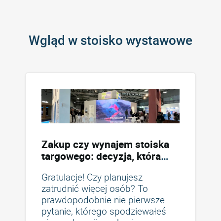
Wgląd w stoisko wystawowe
Zakup czy wynajem stoiska
targowego: decyzja, która
pozwala zaoszczędzić
Gratulacje! Czy planujesz
pieniądze
zatrudnić więcej osób? To
prawdopodobnie nie pierwsze
pytanie, którego spodziewałeś