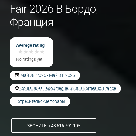
Fair 2026 В Бордо,
Франция
Average rating
★
★
★
★
★
★
★
★
★
★
No ratings yet
Май 28, 2026 - Май 31, 2026
Cours Jules Ladoumegue, 33300 Bordeaux, France
Потребительские товары
ЗВОНИТЕ! +48 616 791 105