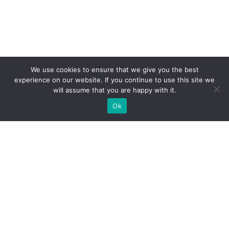
We use cookies to ensure that we give you the best
experience on our website. If you continue to use this site we
will assume that you are happy with it.
Ok
Какие типы выставочных
стендов мы можем вам
предложить