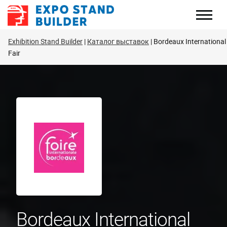
Перейти
к
содержанию
Exhibition Stand Builder
Каталог выставок
Bordeaux International
Fair
Bordeaux International