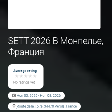
SETT 2026 В Монпелье,
Франция
Average rating
★
★
★
★
★
★
★
★
★
★
No ratings yet
Ноя 03, 2026 - Ноя 05, 2026
Route de la Foire, 34470 Pérols, France