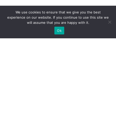
We use cookies to ensure that we give you the best
experience on our website. If you continue to use this site we
will assume that you are happy with it.
Ok
Какие типы выставочных
стендов мы можем вам
предложить