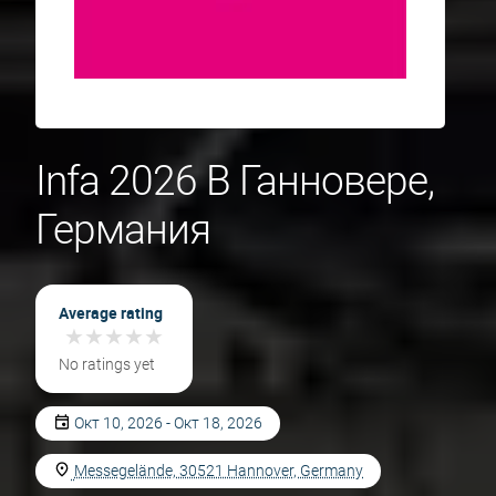
Infa 2026 В Ганновере,
Германия
Average rating
★
★
★
★
★
★
★
★
★
★
No ratings yet
Окт 10, 2026 - Окт 18, 2026
Messegelände, 30521 Hannover, Germany