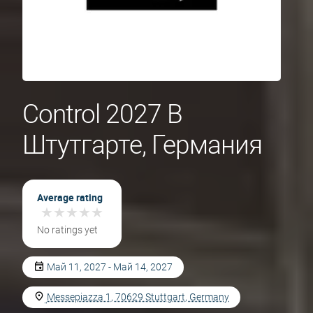
Control 2027 В
Штутгарте, Германия
Average rating
★
★
★
★
★
★
★
★
★
★
No ratings yet
Май 11, 2027 - Май 14, 2027
Messepiazza 1, 70629 Stuttgart, Germany