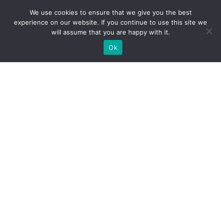
We use cookies to ensure that we give you the best
experience on our website. If you continue to use this site we
will assume that you are happy with it.
Ok
Какие типы выставочных
стендов мы можем вам
предложить