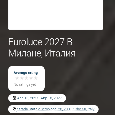
Euroluce 2027 В
Милане, Италия
Average rating
★
★
★
★
★
★
★
★
★
★
No ratings yet
Апр 13, 2027 - Апр 18, 2027
Strada Statale Sempione, 28, 20017 Rho MI, Italy