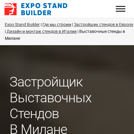
Перейти
к
содержанию
Expo Stand Builder
Где мы строим
Застройщик стендов в Европе
Дизайн и монтаж стендов в Италии
Выставочные стенды в
Милане
Застройщик
Выставочных
Стендов
В Милане