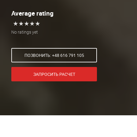
Average rating
★
★
★
★
★
★
★
★
★
★
No ratings yet
ПОЗВОНИТЬ: +48 616 791 105
ЗАПРОСИТЬ РАСЧЕТ