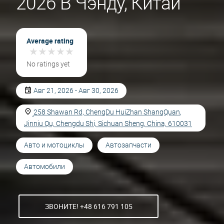
2026 В Чэнду, Китай
Average rating
★
★
★
★
★
★
★
★
★
★
No ratings yet
Авг 21, 2026 - Авг 30, 2026
258 Shawan Rd, ChengDu HuiZhan ShangQuan,
Jinniu Qu, Chengdu Shi, Sichuan Sheng, China, 610031
Авто и мотоциклы
Автозапчасти
Автомобили
ЗВОНИТЕ! +48 616 791 105