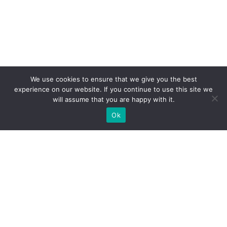
We use cookies to ensure that we give you the best
experience on our website. If you continue to use this site we
will assume that you are happy with it.
Ok
Какие типы выставочных
стендов мы можем вам
предложить