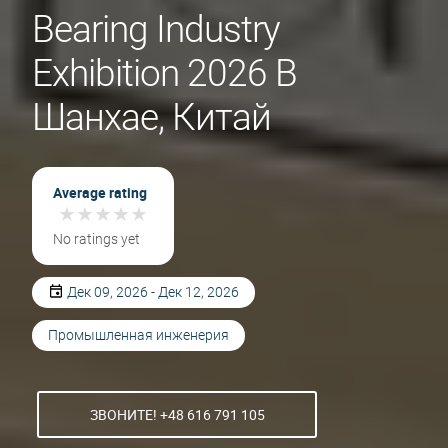
Bearing Industry
Exhibition 2026 В
Шанхае, Китай
Average rating
★
★
★
★
★
★
★
★
★
★
No ratings yet
Дек 09, 2026 - Дек 12, 2026
Промышленная инженерия
ЗВОНИТЕ! +48 616 791 105