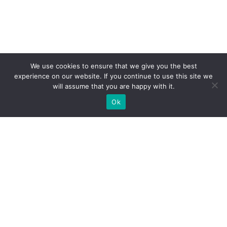
We use cookies to ensure that we give you the best
experience on our website. If you continue to use this site we
will assume that you are happy with it.
Ok
Какие типы выставочных
стендов мы можем вам
предложить