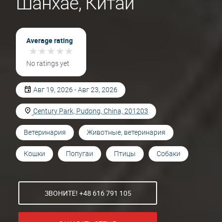
Шанхае, Китай
Average rating
★
★
★
★
★
★
★
★
★
★
No ratings yet
Авг 19, 2026 - Авг 23, 2026
Century Park, Pudong, China, 201203
Ветеринария
Животные, ветеринария
Кошки
Попугаи
Птицы
Собаки
ЗВОНИТЕ! +48 616 791 105