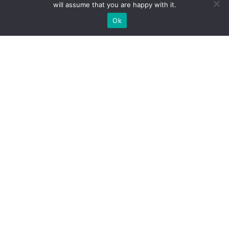
will assume that you are happy with it.
Ok
Какие типы выставочных
стендов мы можем вам
предложить