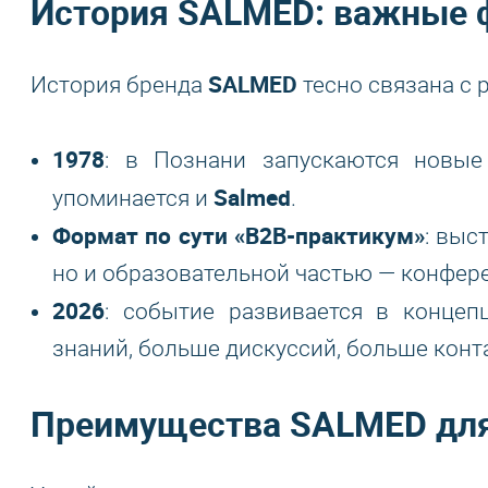
История
SALMED
: важные 
SALMED
История бренда
тесно связана с 
1978
: в Познани запускаются новые
Salmed
упоминается и
.
Формат по сути «B2B-практикум»
: выс
но и образовательной частью — конфер
2026
: событие развивается в конце
знаний, больше дискуссий, больше конт
Преимущества
SALMED
для