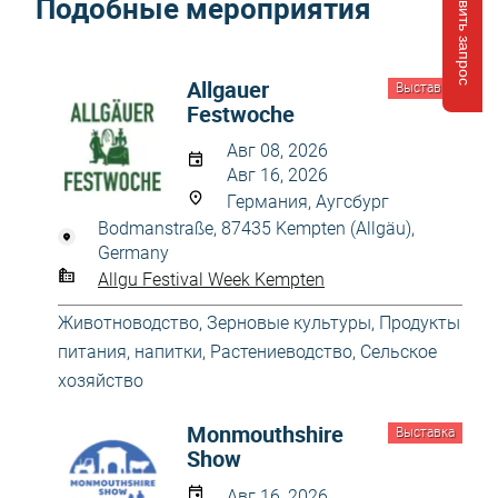
Отправить запрос
Подобные мероприятия
Allgаuer
Выставка
Festwoche
Авг 08, 2026
Авг 16, 2026
Германия, Аугсбург
Bodmanstraße, 87435 Kempten (Allgäu),
Germany
Allgu Festival Week Kempten
Животноводство
,
Зерновые культуры
,
Продукты
питания, напитки
,
Растениеводство
,
Сельское
хозяйство
Monmouthshire
Выставка
Show
Авг 16, 2026