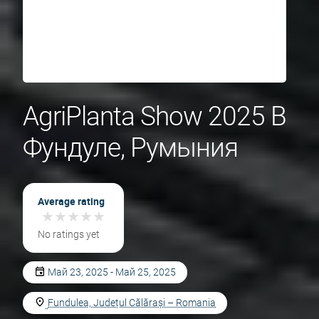
AgriPlanta Show 2025 В
Фундуле, Румыния
Average rating
★
★
★
★
★
★
★
★
★
★
No ratings yet
Май 23, 2025 - Май 25, 2025
Fundulea, Județul Călărași – Romania