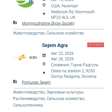
США, Ньюпорт
Redbrook Rd, Monmouth
NP25 4LG, UK
Monmouthshire Show Society
Животноводство
,
Сельское хозяйство
Sejem Agra
Выставка
Авг 22, 2026
Авг 26, 2026
Словения, Горня-Радгуна
Cesta na stadion 2, 9250
Gornja Radgona, Slovenia
Pomurski Sejem
Животноводство
,
Зерновые культуры
,
Растениеводство
,
Сельское хозяйство
,
Сельхозтехника