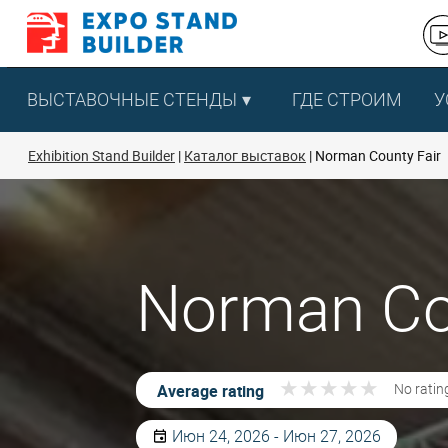
Перейти
к
содержанию
ВЫСТАВОЧНЫЕ СТЕНДЫ
ГДЕ СТРОИМ
У
Exhibition Stand Builder
Каталог выставок
Norman County Fair
Norman Co
★
★
★
★
★
★
★
★
★
★
Average rating
No ratin
Июн 24, 2026 - Июн 27, 2026