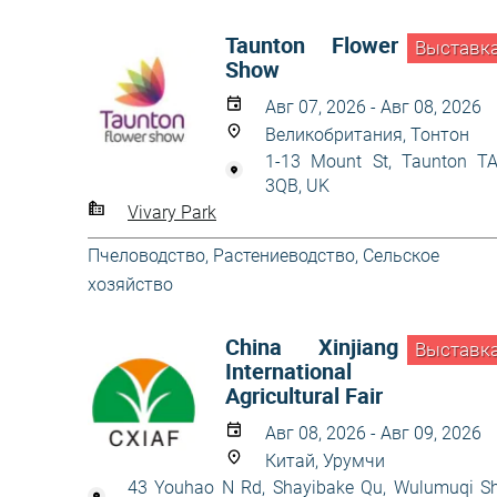
Taunton Flower
Выставк
Show
Авг 07, 2026 - Авг 08, 2026
Великобритания, Тонтон
1-13 Mount St, Taunton T
3QB, UK
Vivary Park
Пчеловодство
,
Растениеводство
,
Сельское
хозяйство
China Xinjiang
Выставк
International
Agricultural Fair
Авг 08, 2026 - Авг 09, 2026
Китай, Урумчи
43 Youhao N Rd, Shayibake Qu, Wulumuqi Sh