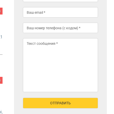
а
A1
а
i,