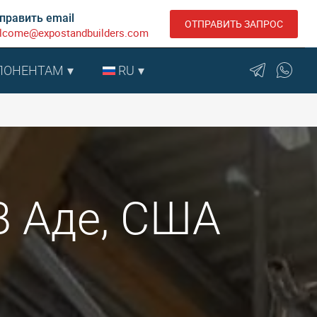
править email
ОТПРАВИТЬ ЗАПРОС
lcome@expostandbuilders.com
ПОНЕНТАМ
RU
В Аде, США