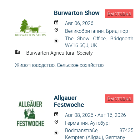
Burwarton Show
Выставка
Авг 06, 2026
Великобритания, Бридгнорт
The Show Office, Bridgnorth
WV16 6QJ, UK
Burwarton Agricultural Society
Животноводство
,
Сельское хозяйство
Allgаuer
Выставка
Festwoche
Авг 08, 2026 - Авг 16, 2026
Германия, Аугсбург
Bodmanstraße, 87435
Kempten (Allgäu), Germany