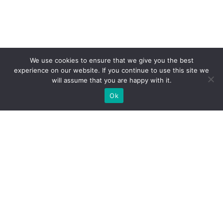
We use cookies to ensure that we give you the best
experience on our website. If you continue to use this site we
will assume that you are happy with it.
Ok
Какие типы выставочных
стендов мы можем вам
предложить