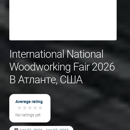
International National
Woodworking Fair 2026
В Атланте, США
Average rating
★
★
★
★
★
★
★
★
★
★
No ratings yet