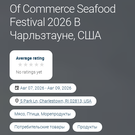
Of Commerce Seafood
Festival 2026 В
Чарльзтауне, США
Average rating
★
★
★
★
★
★
★
★
★
★
No ratings yet
Авг 07, 2026 - Авг 09, 2026
5 Park Ln, Charlestown, RI 02813, USA
Мясо, Птица, Морепродукты
Потребительские товары
Продукты