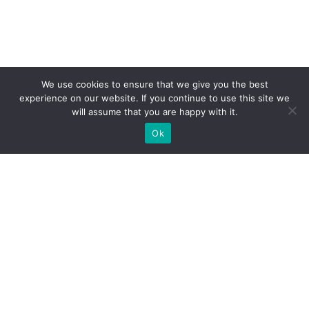
We use cookies to ensure that we give you the best
experience on our website. If you continue to use this site we
will assume that you are happy with it.
Ok
Какие типы выставочных
стендов мы можем вам
предложить