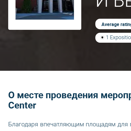
И В
Average ratin
1 Expositio
О месте проведения меропри
Center
Благодаря впечатляющим площадям для 