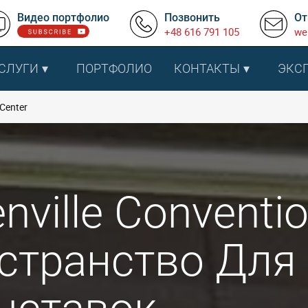
Видео портфолио
Позвонить
От
+48 616 791 105
we
СЛУГИ
ПОРТФОЛИО
КОНТАКТЫ
ЭКС
 Center
nville Conventio
странство Для