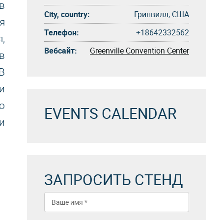
в
City, country:
Гринвилл, США
я
Телефон:
+18642332562
,
Вебсайт:
Greenville Convention Center
в
В
и
о
EVENTS CALENDAR
и
ЗАПРОСИТЬ СТЕНД