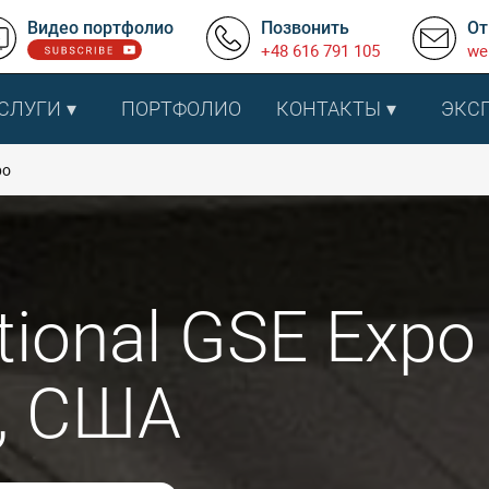
Видео портфолио
Позвонить
От
+48 616 791 105
we
СЛУГИ
ПОРТФОЛИО
КОНТАКТЫ
ЭКС
po
ational GSE Expo
, США