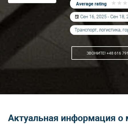
★
★
★
★
★
★
Average rating
Сен 16, 2025 - Сен 18,
Транспорт, логистика, го
ЗВОНИТЕ! +48 616 79
Актуальная информация о 