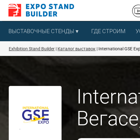
Перейти
к
содержанию
ВЫСТАВОЧНЫЕ СТЕНДЫ
ГДЕ СТРОИМ
У
Exhibition Stand Builder
Каталог выставок
International GSE Ex
Intern
Вегасе