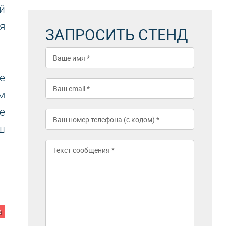
й
я
ЗАПРОСИТЬ СТЕНД
е
м
е
ш
а