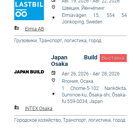
Авг 19, 2026 - Авг 22, 2026
Швеция, Йёнчёпинг
Elmiavägen 15, 554 54
Jönköping, Sweden
Elmia AB
Грузовики
,
Транспорт, логистика, город
Japan Build
Выставка
Osaka
Авг 26, 2026 - Авг 28, 2026
Япония, Осака
1 Chome-5-102 Nankōkita,
Suminoe-ku, Ōsaka-shi, Ōsaka-
fu 559-0034, Japan
INTEX Osaka
Городское хозяйство
,
Транспорт, логистика, город