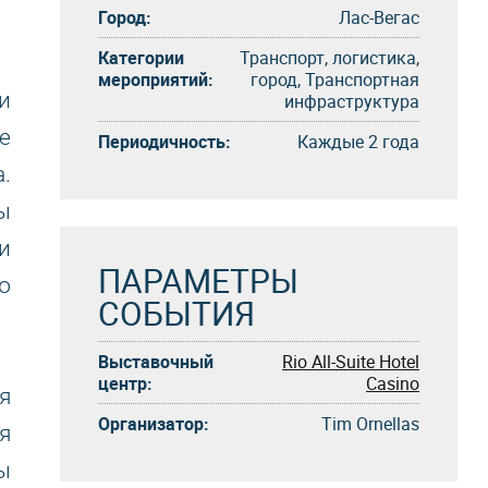
Город:
Лас-Вегас
Категории
Транспорт, логистика,
мероприятий:
город, Транспортная
и
инфраструктура
е
Периодичность:
Каждые 2 года
.
ы
и
ПАРАМЕТРЫ
ю
СОБЫТИЯ
Выставочный
Rio All-Suite Hotel
центр:
Casino
я
Организатор:
Tim Ornellas
я
ы