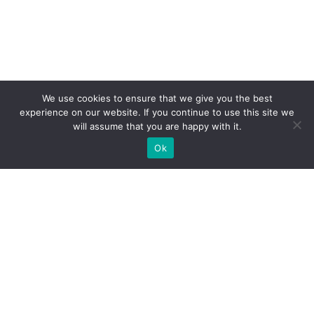
We use cookies to ensure that we give you the best
experience on our website. If you continue to use this site we
will assume that you are happy with it.
Ok
Какие типы выставочных
стендов мы можем вам
предложить