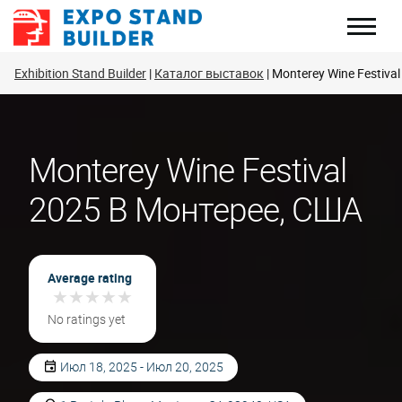
Перейти
к
содержанию
Exhibition Stand Builder
Каталог выставок
Monterey Wine Festival
Monterey Wine Festival
2025 В Монтерее, США
Average rating
★
★
★
★
★
★
★
★
★
★
No ratings yet
Июл 18, 2025 - Июл 20, 2025