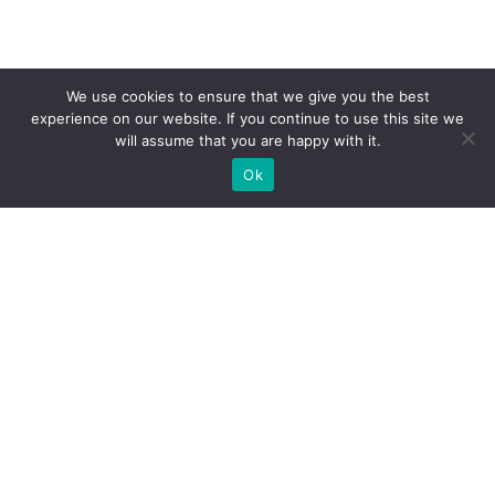
We use cookies to ensure that we give you the best
experience on our website. If you continue to use this site we
will assume that you are happy with it.
Ok
Какие типы выставочных
стендов мы можем вам
предложить