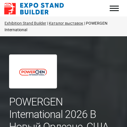
Перейти
к
содержанию
Exhibition Stand Builder
Каталог выставок
POWERGEN
International
POWERGEN
International 2026 В
Новый Орлеане, США