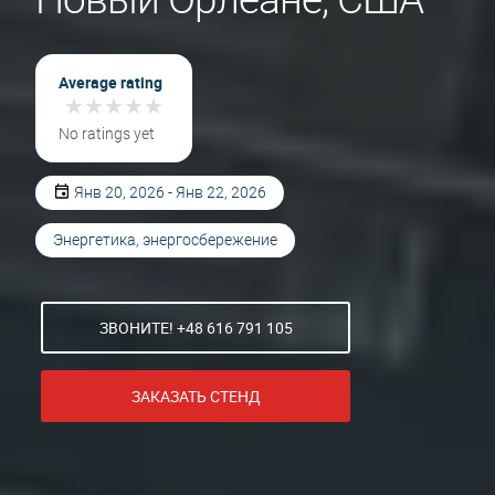
Average rating
★
★
★
★
★
★
★
★
★
★
No ratings yet
Янв 20, 2026 - Янв 22, 2026
Энергетика, энергосбережение
ЗВОНИТЕ! +48 616 791 105
ЗАКАЗАТЬ СТЕНД