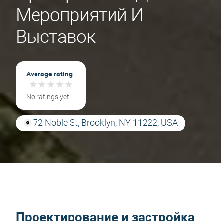
Мероприятий И
Выставок
Average rating
★
★
★
★
★
★
★
★
★
★
No ratings yet
72 Noble St, Brooklyn, NY 11222, USA
Проектирование и застройка