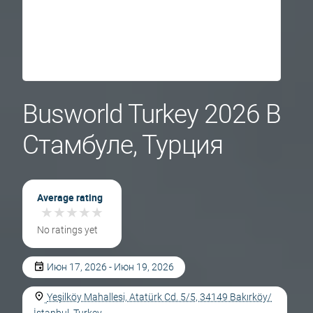
Busworld Turkey 2026 В
Стамбуле, Турция
Average rating
★
★
★
★
★
★
★
★
★
★
No ratings yet
Июн 17, 2026 - Июн 19, 2026
Yeşilköy Mahallesi, Atatürk Cd. 5/5, 34149 Bakırköy/