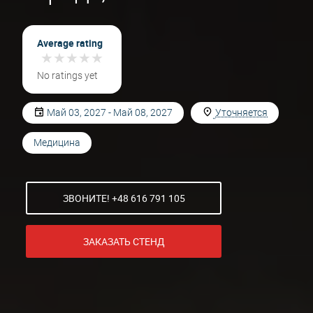
Average rating
★
★
★
★
★
★
★
★
★
★
No ratings yet
Май 03, 2027 - Май 08, 2027
Уточняется
Медицина
ЗВОНИТЕ! +48 616 791 105
ЗАКАЗАТЬ СТЕНД