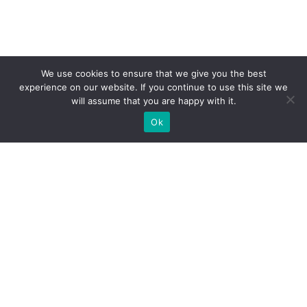
We use cookies to ensure that we give you the best
experience on our website. If you continue to use this site we
will assume that you are happy with it.
Ok
Какие типы выставочных
стендов мы можем вам
предложить