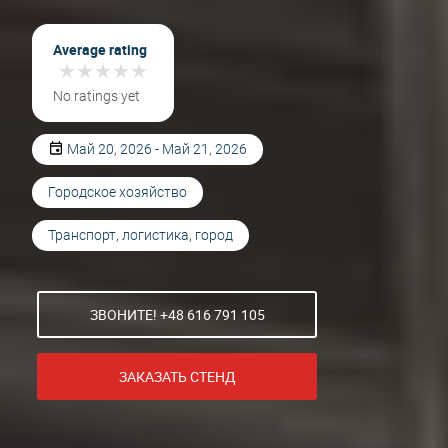
Average rating
★
★
★
★
★
★
★
★
★
★
No ratings yet
Май 20, 2026 - Май 21, 2026
Городское хозяйство
Транспорт, логистика, город
ЗВОНИТЕ! +48 616 791 105
ЗАКАЗАТЬ СТЕНД