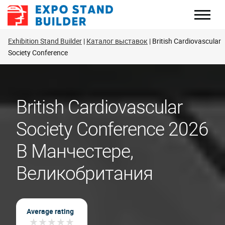
Перейти
к
содержанию
Exhibition Stand Builder
Каталог выставок
British Cardiovascular
Society Conference
British Cardiovascular
Society Conference 2026
В Манчестере,
Великобритания
Average rating
★
★
★
★
★
★
★
★
★
★