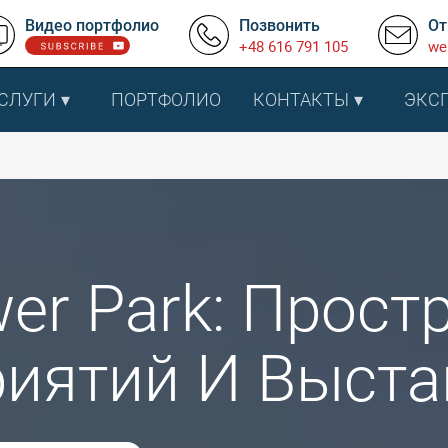
Видео портфолио
Позвонить
От
+48 616 791 105
we
СЛУГИ
ПОРТФОЛИО
КОНТАКТЫ
ЭКС
er Park: Прост
иятий И Выста