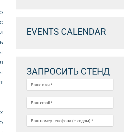
о
с
EVENTS CALENDAR
и
ь
ы
я
ЗАПРОСИТЬ СТЕНД
ы
т
х
о