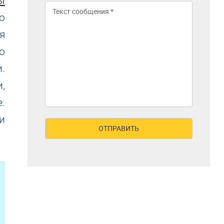
ы
о
я
о
.
,
.
и