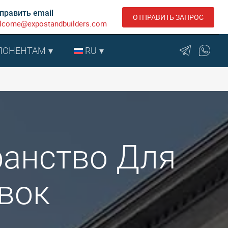
править email
ОТПРАВИТЬ ЗАПРОС
lcome@expostandbuilders.com
ПОНЕНТАМ
RU
ранство Для
вок