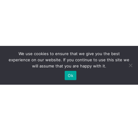
We use cookies to ensure that we give you the best
experience on our website. If you continue to use this site we
will assume that you are happy with it.
Ok
Какие типы выставочных
стендов мы можем вам