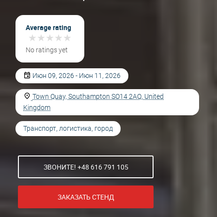
Average rating
★
★
★
★
★
★
★
★
★
★
No ratings yet
Июн 09, 2026 - Июн 11, 2026
Town Quay, Southampton SO14 2AQ, United
Kingdom
Транспорт, логистика, город
ЗВОНИТЕ! +48 616 791 105
ЗАКАЗАТЬ СТЕНД