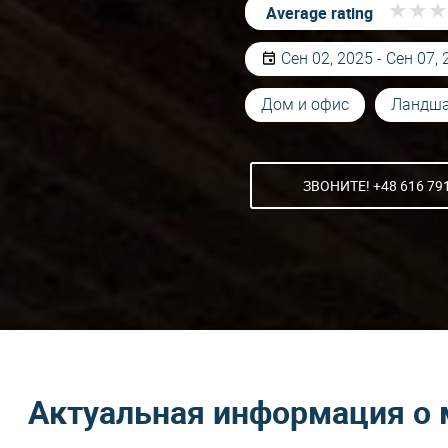
★
★
★
★
★
★
Average rating
Сен 02, 2025 - Сен 07,
Дом и офис
Ландша
ЗВОНИТЕ! +48 616 79
Актуальная информация о 