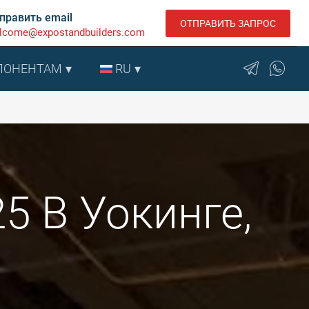
править email
ОТПРАВИТЬ ЗАПРОС
lcome@expostandbuilders.com
ПОНЕНТАМ
RU
5 В Уокинге,