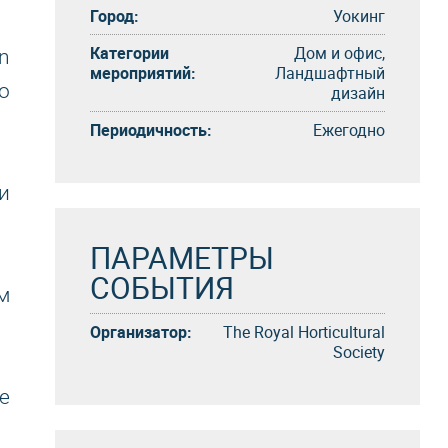
Город:
Уокинг
Категории
Дом и офис,
n
мероприятий:
Ландшафтный
о
дизайн
Периодичность:
Eжегоднo
и
ПАРАМЕТРЫ
СОБЫТИЯ
м
Организатор:
The Royal Horticultural
Society
е