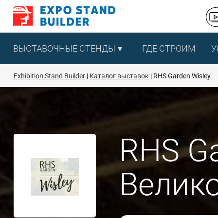
Перейти
к
содержанию
ВЫСТАВОЧНЫЕ СТЕНДЫ
ГДЕ СТРОИМ
У
Exhibition Stand Builder
Каталог выставок
RHS Garden Wisley
RHS Ga
Велик