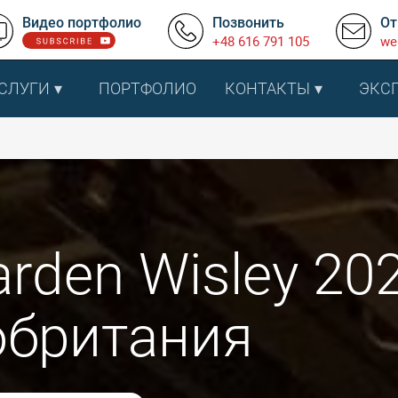
Видео портфолио
Позвонить
От
+48 616 791 105
we
СЛУГИ
ПОРТФОЛИО
КОНТАКТЫ
ЭКС
rden Wisley 202
обритания