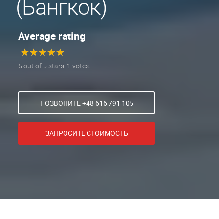
(Бангкок)
Average rating
★
★
★
★
★
★
★
★
★
★
5 out of 5 stars. 1 votes.
ПОЗВОНИТЕ +48 616 791 105
ЗАПРОСИТЕ СТОИМОСТЬ