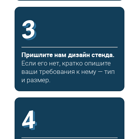
3
Пришлите нам дизайн стенда.
Если его нет, кратко опишите
ваши требования к нему — тип
и размер.
4