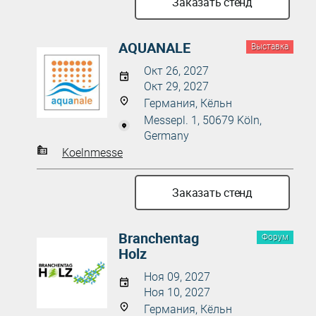
Заказать стенд
AQUANALE
Выставка
Окт 26, 2027
Окт 29, 2027
Германия, Кёльн
Messepl. 1, 50679 Köln,
Germany
Koelnmesse
Заказать стенд
Branchentag
Форум
Holz
Ноя 09, 2027
Ноя 10, 2027
Германия, Кёльн