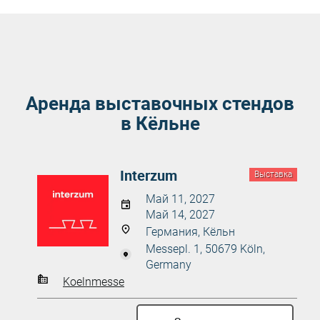
Аренда выставочных стендов
в Кёльне
Interzum
Выставка
Май 11, 2027
Май 14, 2027
Германия, Кёльн
Messepl. 1, 50679 Köln,
Germany
Koelnmesse