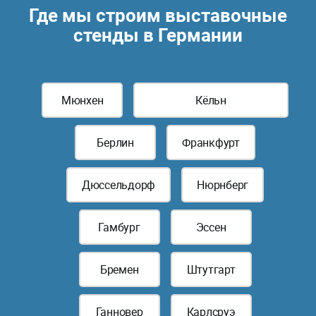
Где мы строим выставочные
стенды в Германии
Мюнхен
Кёльн
Берлин
Франкфурт
Дюссельдорф
Нюрнберг
Гамбург
Эссен
Бремен
Штутгарт
Ганновер
Карлсруэ