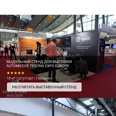
МОДУЛЬНЫЙ СТЕНД ДЛЯ ВЫСТАВКИ
AUTOMOTIVE TESTING EXPO EUROPE
★★★★★
18 м² | Штутгарт | Германия
РАССЧИТАТЬ ВЫСТАВОЧНЫЙ СТЕНД