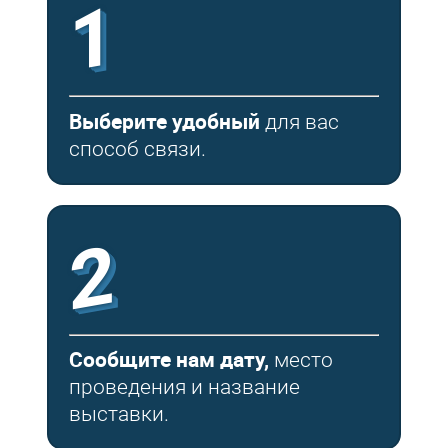
1
Выберите удобный
для вас
способ связи.
2
Сообщите нам дату,
место
проведения и название
выставки.