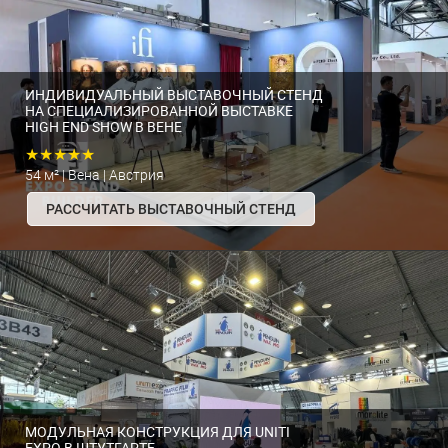
ИНДИВИДУАЛЬНЫЙ ВЫСТАВОЧНЫЙ СТЕНД
НА СПЕЦИАЛИЗИРОВАННОЙ ВЫСТАВКЕ
HIGH END SHOW В ВЕНЕ
★★★★★
54 м² | Вена | Австрия
РАССЧИТАТЬ ВЫСТАВОЧНЫЙ СТЕНД
МОДУЛЬНАЯ КОНСТРУКЦИЯ ДЛЯ UNITI
EXPO В ШТУТГАРТЕ