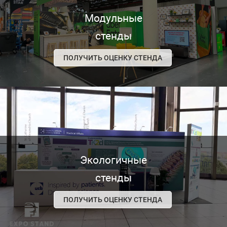
Модульные
стенды
ПОЛУЧИТЬ ОЦЕНКУ СТЕНДА
Экологичные
стенды
ПОЛУЧИТЬ ОЦЕНКУ СТЕНДА