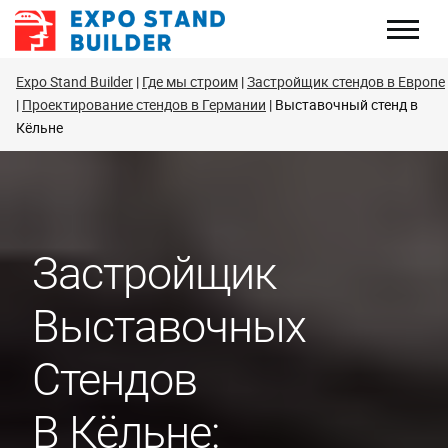
Перейти
к
содержанию
Expo Stand Builder
Где мы строим
Застройщик стендов в Европе
Проектирование стендов в Германии
Выставочный стенд в
Кёльне
Застройщик
Выставочных
Стендов
В Кёльне: