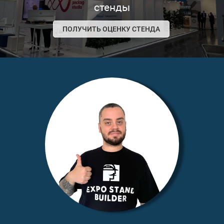
стенды
ПОЛУЧИТЬ ОЦЕНКУ СТЕНДА