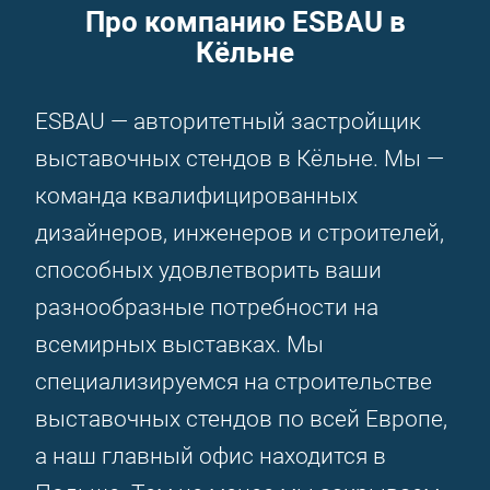
Про компанию ESBAU в
Кёльне
ESBAU — авторитетный застройщик
выставочных стендов в Кёльне. Мы —
команда квалифицированных
дизайнеров, инженеров и строителей,
способных удовлетворить ваши
разнообразные потребности на
всемирных выставках. Мы
специализируемся на строительстве
выставочных стендов по всей Европе,
а наш главный офис находится в