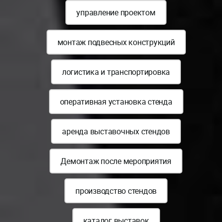
управление проектом
монтаж подвесных конструкций
логистика и транспортировка
оперативная установка стенда
аренда выставочных стендов
Демонтаж после мероприятия
производство стендов
каталог выставок