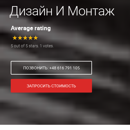
Дизайн И Монтаж
Average rating
★
★
★
★
★
★
★
★
★
★
5 out of 5 stars. 1 votes.
ПОЗВОНИТЬ: +48 616 791 105
ЗАПРОСИТЬ СТОИМОСТЬ