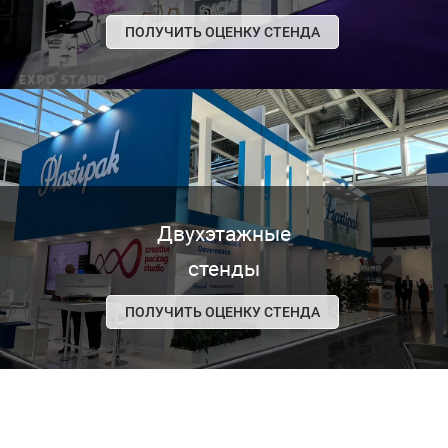
ПОЛУЧИТЬ ОЦЕНКУ СТЕНДА
Двухэтажные
стенды
ПОЛУЧИТЬ ОЦЕНКУ СТЕНДА