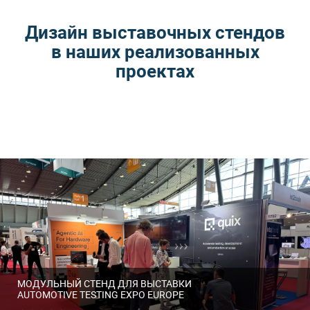
Дизайн выставочных стендов
в наших реализованных
проектах
МОДУЛЬНЫЙ СТЕНД ДЛЯ ВЫСТАВКИ
AUTOMOTIVE TESTING EXPO EUROPE