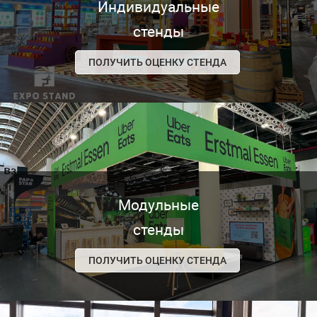
Индивидуальные
стенды
ПОЛУЧИТЬ ОЦЕНКУ СТЕНДА
Модульные
стенды
ПОЛУЧИТЬ ОЦЕНКУ СТЕНДА