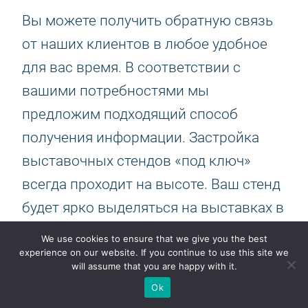
Вы можете получить обратную связь
от наших клиентов в любое удобное
для вас время. В соответствии с
вашими потребностями мы
предложим подходящий способ
получения информации. Застройка
выставочных стендов «под ключ»
всегда проходит на высоте. Ваш стенд
будет ярко выделяться на выставках в
Европе и по всему миру.
We use cookies to ensure that we give you the best
experience on our website. If you continue to use this site we
Expo Stand Builder ESBAU
will assume that you are happy with it.
5.0
Ok
Based on 117 reviews