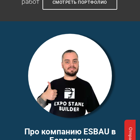
работ
СМОТРЕТЬ ПОРТФОЛИО
Про компанию ESBAU в