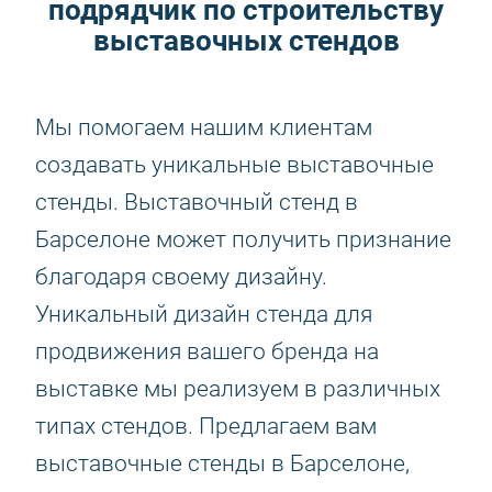
подрядчик по строительству
выставочных стендов
Мы помогаем нашим клиентам
создавать уникальные выставочные
стенды. Выставочный стенд в
Барселоне может получить признание
благодаря своему дизайну.
Уникальный дизайн стенда для
продвижения вашего бренда на
выставке мы реализуем в различных
типах стендов. Предлагаем вам
выставочные стенды в Барселоне,