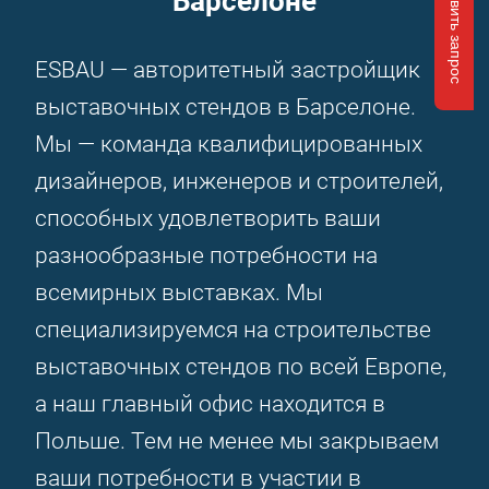
Отправить запрос
Барселоне
ESBAU — авторитетный застройщик
выставочных стендов в Барселоне.
Мы — команда квалифицированных
дизайнеров, инженеров и строителей,
способных удовлетворить ваши
разнообразные потребности на
всемирных выставках. Мы
специализируемся на строительстве
выставочных стендов по всей Европе,
а наш главный офис находится в
Польше. Тем не менее мы закрываем
ваши потребности в участии в