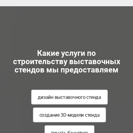
Какие услуги по
строительству выставочных
стендов мы предоставляем
дизайн выставочного стенда
создание 3D-модели стенда
печать баннеров