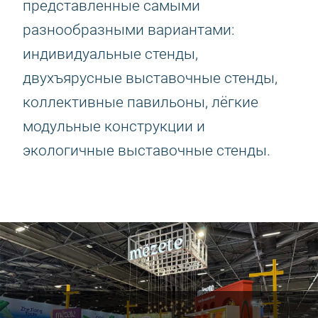
представленные самыми
разнообразными вариантами:
индивидуальные стенды,
двухъярусные выставочные стенды,
коллективные павильоны, лёгкие
модульные конструкции и
экологичные выставочные стенды.