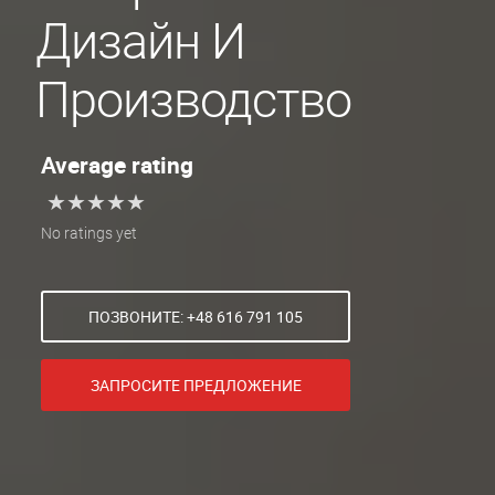
Дизайн И
Производство
Average rating
★
★
★
★
★
★
★
★
★
★
No ratings yet
ПОЗВОНИТЕ: +48 616 791 105
ЗАПРОСИТЕ ПРЕДЛОЖЕНИЕ