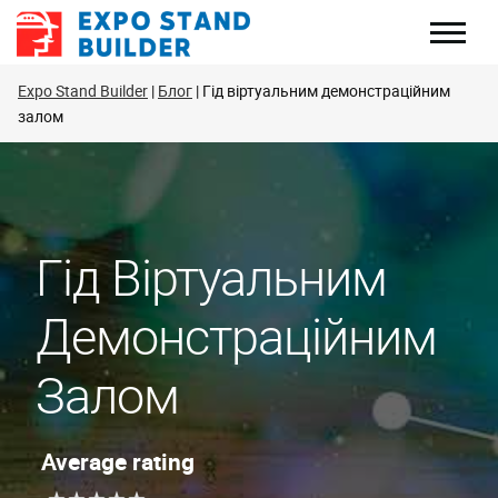
Перейти
до
змісту
Expo Stand Builder
Блог
Гід віртуальним демонстраційним
залом
Гід Віртуальним
Демонстраційним
Залом
Average rating