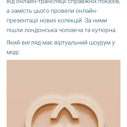
від онлайн-трансляції справжніх показів,
а замість цього провели онлайн-
презентації нових колекцій. За ними
пішли лондонська чоловіча та кутюрна.
Який вигляд має віртуальний шоурум у
моді: