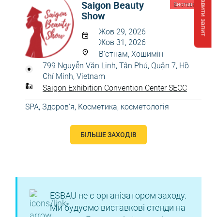
Відправити запит
Saigon Beauty
Виставка
Show
Жов 29, 2026
Жов 31, 2026
В'єтнам, Хошимін
799 Nguyễn Văn Linh, Tân Phú, Quận 7, Hồ
Chí Minh, Vietnam
Saigon Exhibition Convention Center SECC
SPA
,
Здоров'я
,
Косметика, косметологія
БІЛЬШЕ ЗАХОДІВ
ESBAU не є організатором заходу.
Ми будуємо виставкові стенди на