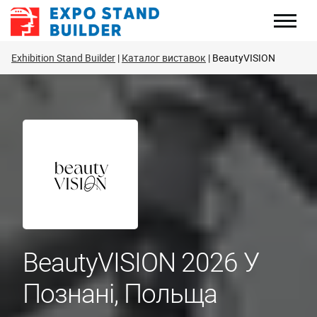
Перейти
до
змісту
Exhibition Stand Builder
Каталог виставок
BeautyVISION
BeautyVISION 2026 У
Познані, Польща