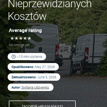
Nieprzewidzianych
Kosztów
Average rating
★
★
★
★
★
★
★
★
★
★
No ratings yet
~13 min czytania
Opublikowano:
May 27, 2026
Zaktualizowano:
June 5, 2026
Autor:
Svitlana Udovenko
.
ZADZWOŃ +48 616 604 632