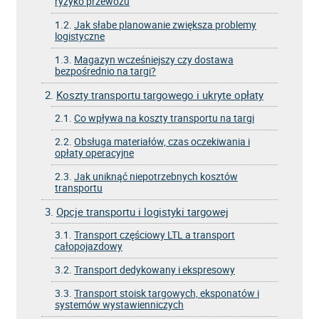
ryzyko przewozu
1.2.
Jak słabe planowanie zwiększa problemy
logistyczne
1.3.
Magazyn wcześniejszy czy dostawa
bezpośrednio na targi?
2.
Koszty transportu targowego i ukryte opłaty
2.1.
Co wpływa na koszty transportu na targi
2.2.
Obsługa materiałów, czas oczekiwania i
opłaty operacyjne
2.3.
Jak uniknąć niepotrzebnych kosztów
transportu
3.
Opcje transportu i logistyki targowej
3.1.
Transport częściowy LTL a transport
całopojazdowy
3.2.
Transport dedykowany i ekspresowy
3.3.
Transport stoisk targowych, eksponatów i
systemów wystawienniczych