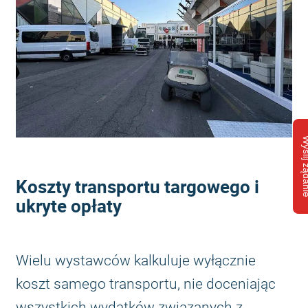
Wyślij ż
Koszty transportu targowego i
ukryte opłaty
Wielu wystawców kalkuluje wyłącznie
koszt samego transportu, nie doceniając
wszystkich wydatków związanych z