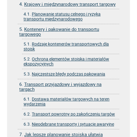
4.
Krajowy i międzynarodowy transport targowy
4.1.
Planowanie statusu celnego i ryzyka
transportu międzynarodowego
5.
Kontenery i pakowanie do transportu
targowego
5.1.
Rodzaje kontenerów transportowych dla
stoisk
5.2.
Ochrona elementów stoiska i materiałów
ekspozycyjnych
5.3.
Najczęstsze błędy podczas pakowania
6.
Transport przyjazdowy i wyjazdowy na
targach
6.1.
Dostawa materiałów targowych na teren
wydarzenia
6.2.
Transport powrotny po zakończeniu targów
6.3.
Nieodebrane transporty i sytuacje awaryjne
7.
Jak lepsze planowanie stoiska ułatwia