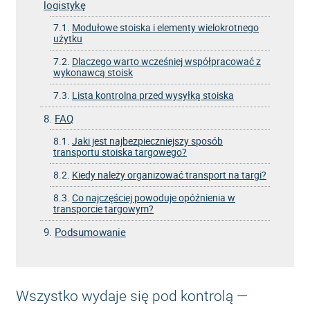
logistykę
7.1.
Modułowe stoiska i elementy wielokrotnego
użytku
7.2.
Dlaczego warto wcześniej współpracować z
wykonawcą stoisk
7.3.
Lista kontrolna przed wysyłką stoiska
8.
FAQ
8.1.
Jaki jest najbezpieczniejszy sposób
transportu stoiska targowego?
8.2.
Kiedy należy organizować transport na targi?
8.3.
Co najczęściej powoduje opóźnienia w
transporcie targowym?
9.
Podsumowanie
Wszystko wydaje się pod kontrolą —