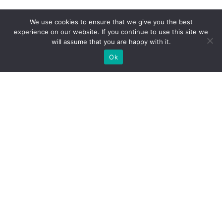
We use cookies to ensure that we give you the best
experience on our website. If you continue to use this site we
will assume that you are happy with it.
Ok
Jakie rodzaje stoisk targowych
możemy zaoferować