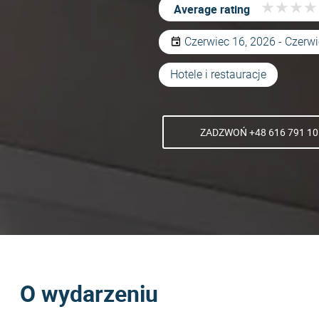
★
★
★
★
★
★
★
★
Average rating
Czerwiec 16, 2026 - Czerw
Hotele i restauracje
ZADZWOŃ +48 616 791 10
O wydarzeniu