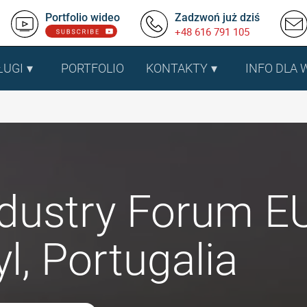
Portfolio wideo
Zadzwoń już dziś
+48 616 791 105
ŁUGI
PORTFOLIO
KONTAKTY
INFO DLA
ndustry Forum 
l, Portugalia