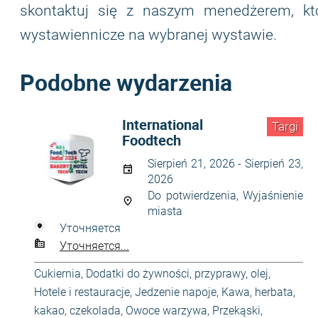
skontaktuj się z naszym menedżerem, k
wystawiennicze na wybranej wystawie.
Podobne wydarzenia
International
Targi
Foodtech
Sierpień 21, 2026 - Sierpień 23,
2026
Do potwierdzenia, Wyjaśnienie
miasta
Уточняется
Уточняется...
Cukiernia
,
Dodatki do żywności, przyprawy, olej
,
Hotele i restauracje
,
Jedzenie napoje
,
Kawa, herbata,
kakao, czekolada
,
Owoce warzywa
,
Przekąski,