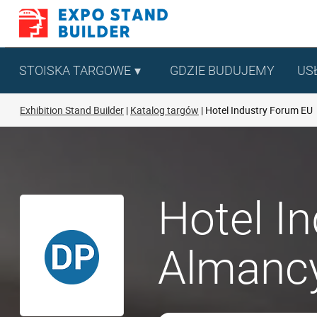
Skip
to
content
STOISKA TARGOWE
GDZIE BUDUJEMY
US
Exhibition Stand Builder
Katalog targów
Hotel Industry Forum EU
Hotel I
Almancy