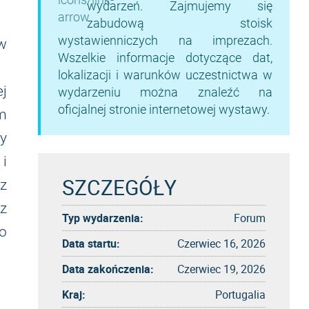
wydarzeń. Zajmujemy się
zabudową stoisk
wystawienniczych na imprezach.
w
Wszelkie informacje dotyczące dat,
lokalizacji i warunków uczestnictwa w
j
wydarzeniu można znaleźć na
oficjalnej stronie internetowej wystawy.
m
cy
i
SZCZEGÓŁY
az
z
Typ wydarzenia:
Forum
o
Data startu:
Czerwiec 16, 2026
Data zakończenia:
Czerwiec 19, 2026
Kraj:
Portugalia