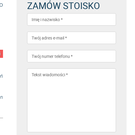
ZAMÓW STOISKO
o
i
eń
on