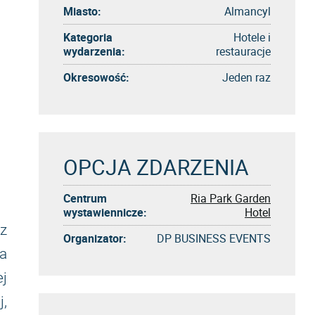
Miasto:
Almancyl
Kategoria
Hotele i
wydarzenia:
restauracje
Okresowość:
Jeden raz
OPCJA ZDARZENIA
Centrum
Ria Park Garden
wystawiennicze:
Hotel
z
Organizator:
DP BUSINESS EVENTS
ka
j
j,