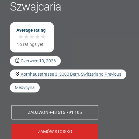
Szwajcaria
Average rating
★
★
★
★
★
★
★
★
★
★
No ratings yet
Czerwiec 10, 2026
Kornhausstrasse 3, 3000 Bern, Switzerland Previous
Medycyna
ZADZWOŃ +48 616 791 105
ZAMÓW STOISKO