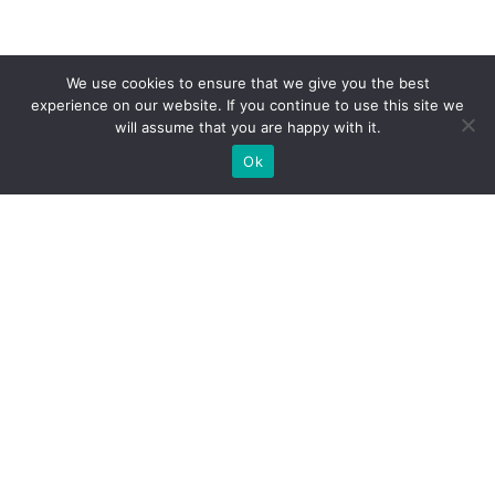
We use cookies to ensure that we give you the best
experience on our website. If you continue to use this site we
will assume that you are happy with it.
Ok
Jakie rodzaje stoisk targowych
możemy zaoferować