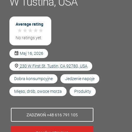
W Tustina, USA
Average rating
★
★
★
★
★
★
★
★
★
★
No ratings yet
Maj 16, 2026
230 W First St, Tustin, CA 92780, USA
Dobra konsumpcyjne
Jedzenie napoje
Mięso, drób, owoce morza
Produkty
ZADZWOŃ +48 616 791 105