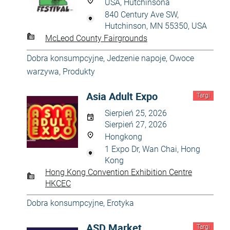
USA, Hutchinsona
840 Century Ave SW,
Hutchinson, MN 55350, USA
McLeod County Fairgrounds
Dobra konsumpcyjne
,
Jedzenie napoje
,
Owoce
warzywa
,
Produkty
Asia Adult Expo
Targi
Sierpień 25, 2026
Sierpień 27, 2026
Hongkong
1 Expo Dr, Wan Chai, Hong
Kong
Hong Kong Convention Exhibition Centre
HKCEC
Dobra konsumpcyjne
,
Erotyka
ASD Market
Targi