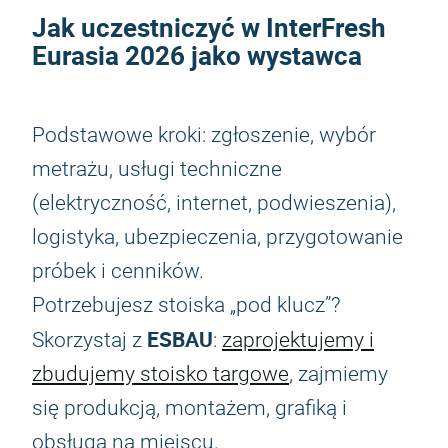
Jak uczestniczyć w
InterFresh
Eurasia 2026
jako wystawca
Podstawowe kroki: zgłoszenie, wybór
metrażu, usługi techniczne
(elektryczność, internet, podwieszenia),
logistyka, ubezpieczenia, przygotowanie
próbek i cenników.
Potrzebujesz stoiska „pod klucz”?
ESBAU
Skorzystaj z
:
zaprojektujemy i
zbudujemy stoisko targowe
, zajmiemy
się produkcją, montażem, grafiką i
obsługą na miejscu.