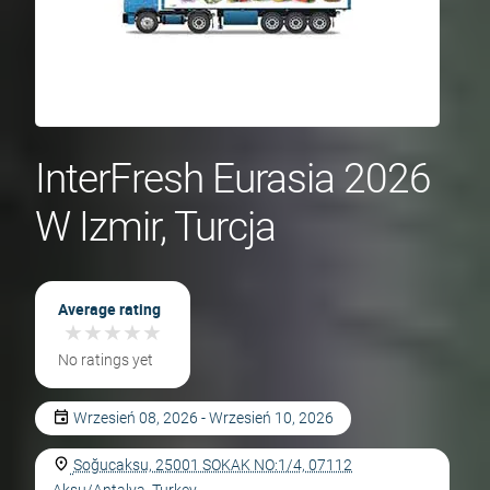
InterFresh Eurasia 2026
W Izmir, Turcja
Average rating
★
★
★
★
★
★
★
★
★
★
No ratings yet
Wrzesień 08, 2026 - Wrzesień 10, 2026
Soğucaksu, 25001 SOKAK NO:1/4, 07112