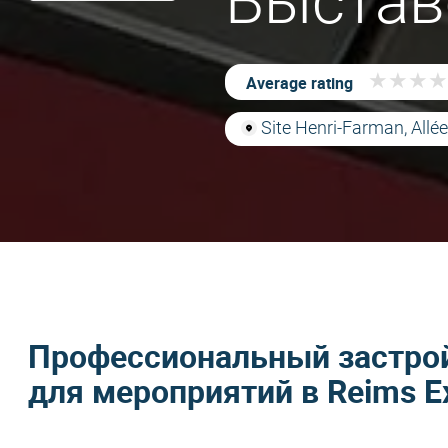
Выстав
★
★
★
★
★
★
★
★
Average rating
Site Henri-Farman, Allé
Профессиональный застро
для мероприятий в Reims Ex