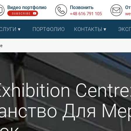
Видео портфолио
Позвонить
От
+48 616 791 105
we
СЛУГИ
ПОРТФОЛИО
КОНТАКТЫ
ЭКС
re
xhibition Centre
анство Для Ме