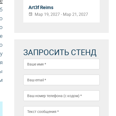
е
Art3f Reims
б
Мар 19, 2027 - Мар 21, 2027
о
о
е
о
ЗАПРОСИТЬ СТЕНД
у
я
ы
м