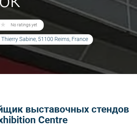
ок
★
★
No ratings yet
e Thierry Sabine, 51100 Reims, France
йщик выставочных стендов
hibition Centre