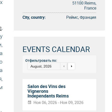
х
51100 Reims,
France
City, country:
Реймс, Франция
е
,
у
,
EVENTS CALENDAR
а
Отфильтровать по:
о
August, 2026
а
,
Salon des Vins des
м
Vignerons
Independants Reims
Ноя 06, 2026 - Ноя 09, 2026