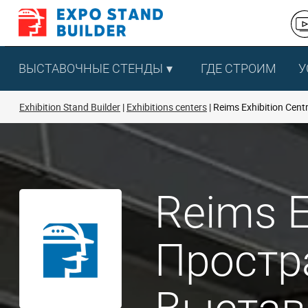
Перейти
к
содержанию
ВЫСТАВОЧНЫЕ СТЕНДЫ
ГДЕ СТРОИМ
У
Exhibition Stand Builder
Exhibitions centers
Reims Exhibition Cent
Reims E
Простр