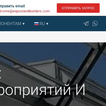
править email
ОТПРАВИТЬ ЗАПРОС
lcome@expostandbuilders.com
ПОНЕНТАМ
RU
:
роприятий И