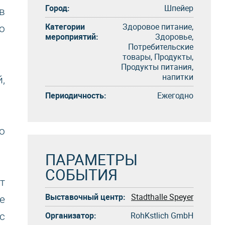
Город:
Шпейер
в
Категории
Здоровое питание,
о
мероприятий:
Здоровье,
Потребительские
товары, Продукты,
Продукты питания,
напитки
,
Периодичность:
Eжегоднo
о
ПАРАМЕТРЫ
СОБЫТИЯ
т
Выставочный центр:
Stadthalle Speyer
е
Организатор:
RohKstlich GmbH
с