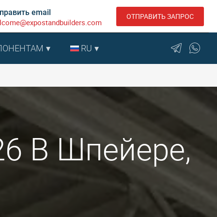
править email
ОТПРАВИТЬ ЗАПРОС
lcome@expostandbuilders.com
ПОНЕНТАМ
RU
26 В Шпейере,