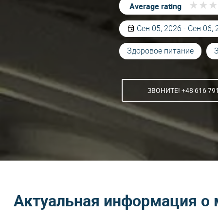
★
★
★
★
★
★
Average rating
Сен 05, 2026 - Сен 06,
Здоровое питание
ЗВОНИТЕ! +48 616 79
Актуальная информация о 