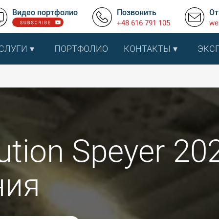
Видео портфолио
Позвонить
От
+48 616 791 105
we
СЛУГИ
ПОРТФОЛИО
КОНТАКТЫ
ЭКС
ution Speyer 20
ния